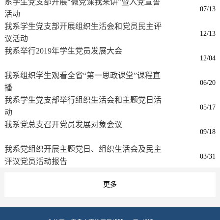
系学生党支部开展“微党课我来讲”暨入党宣誓
07/13
活动
我系学生党支部开展组织生活会和党员民主评
12/13
议活动
我系举行2019年学生党员发展大会
12/04
我系组织学生观看全省“第一思政课堂”课程直
06/20
播
我系学生党支部举行组织生活会和主题党日活
05/17
动
我系党总支召开党员发展对象会议
09/18
我系党组织开展主题党日、组织生活会及民主
03/31
评议党员活动报告
更多
更多
更多
更多
更多
更多
更多
更多
更多
更多
更多