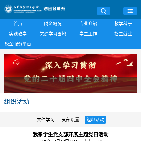
首页
财金概况
专业介绍
教学科研
实践教学
党建学习园地
学生工作
招生就业
校企服务平台
组织活动
文件学习
|
支部设置
|
组织活动
我系学生党支部开展主题党日活动