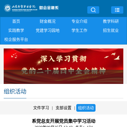
首页
财金概况
专业介绍
教学科研
实践教学
党建学习园地
学生工作
招生就业
校企服务平台
组织活动
文件学习
|
支部设置
|
组织活动
系党总支开展党员集中学习活动