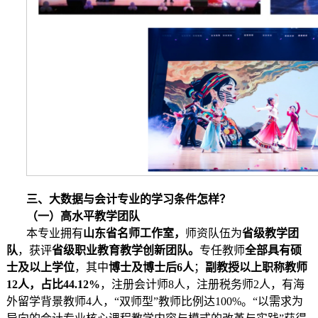
三、大数据与会计专业的学习条件怎样？
（一）高水平教学团队
本专业拥有
山东省名师工作室，
师资队伍为
省级教学团
队
，获评
省级职业教育教学创新团队。
专任教师
全部具有硕
士及以上学位
，其中
博士及博士后6人
；
副教授以上职称教师
1
2
人
，
占比44.12%
，注册会计师8人，注册税务师2人，有海
外留学背景教师4人，“双师型”教师比例达100%。“以需求为