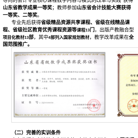
导向的会计专业核心课程教学内容与模式的改革与实践”获得
山东省教学成果一等奖
；教师参加
山东省会计技能大赛获得
一等奖、二等奖
。
专业先后获得
省级精品资源共享课程、省级在线精品课
程、省级社区教育优秀课程资源等
门
，出版产教融合型
课程
1
3
部
，其中
，教学改革成果在
全
项目化教材
部列入国家规划教材
1
3
4
国范围推广。
（二）完善的实训条件