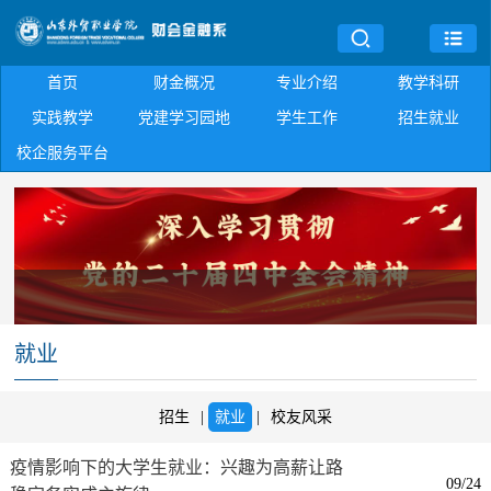
首页
财金概况
专业介绍
教学科研
实践教学
党建学习园地
学生工作
招生就业
校企服务平台
就业
招生
|
就业
|
校友风采
疫情影响下的大学生就业：兴趣为高薪让路
09/24