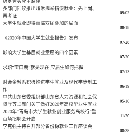
稳定务实成主旋律
多部门陆续推出超常规举措促就业：先上岗、
09/02
再考证
大学生就业即将面临双届叠加的局面
08/18
《2020年中国大学生就业报告》发布
07/28
影响大学生基层就业意愿的四个因素
07/20
求职“窗口期”就是现在 应届生如何把握
07/13
财会金融系积极推进学生就业及现代学徒制工
06/19
作
中共山东省委组织部山东省人力资源和社会保
05/16
障厅等13部门关于做好2020年高校毕业生就业
工作的通知
2020年“青岛市大学生就业创业服务高校行”暨
11/20
百场招聘会开启
李克强主持召开部分省份稳就业工作座谈会
08/28