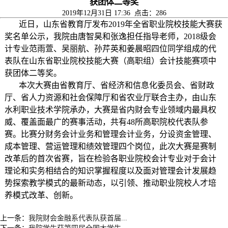
获团体二等奖
2019年12月31日 17:36 点击：
286
近日，山东省教育厅发布2019年全省职业院校技能大赛获
奖名单公示，我院由唐智昊和张逸担任指导老师，2018级会
计专业范雨萱、吴丽航、孙芹英和姜晨昭四位同学组成的代
表队在山东省职业院校技能大赛（高职组）会计技能赛项中
获团体二等奖。
本次大赛由省教育厅、省经济和信息化委员会、省财政
厅、省人力资源和社会保障厅和省农业厅联合主办，由山东
水利职业技术学院承办，大赛是省内财会专业领域内最具权
威、覆盖面最广的赛事活动，共有48所高职院校代表队参
赛。比赛分财务会计业务和管理会计业务，分设资金管理、
成本管理、营运管理和绩效管理四个岗位，此次大赛是赛制
改革后的首次省赛，旨在检验各职业院校会计专业对于会计
理论和实务相结合的知识掌握程度以及面对管理会计发展趋
势探索教学模式的最新动态，以引领、推动职业院校人才培
养模式改革、创新。
上一条：
我院财会金融系代表队获首届...