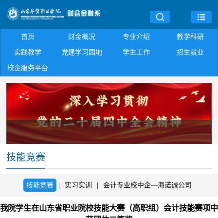
首页
财金概况
专业介绍
教学科研
实践教学
党建学习园地
学生工作
招生就业
校企服务平台
技能竞赛
技能竞赛
|
实习实训
|
会计专业校中企—海诺诚公司
我院学生在山东省职业院校技能大赛（高职组）会计技能赛项中