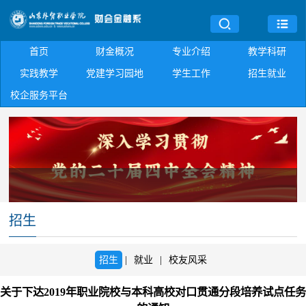
首页
财金概况
专业介绍
教学科研
实践教学
党建学习园地
学生工作
招生就业
校企服务平台
招生
招生
|
就业
|
校友风采
关于下达2019年职业院校与本科高校对口贯通分段培养试点任务