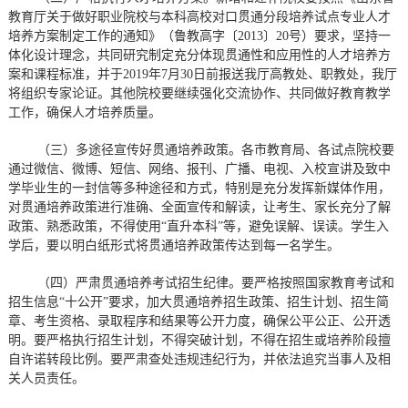
教育厅关于做好职业院校与本科高校对口贯通分段培养试点专业人才
培养方案制定工作的通知》（鲁教高字〔2013〕20号）要求，坚持一
体化设计理念，共同研究制定充分体现贯通性和应用性的人才培养方
案和课程标准，并于2019年7月30日前报送我厅高教处、职教处，我厅
将组织专家论证。其他院校要继续强化交流协作、共同做好教育教学
工作，确保人才培养质量。
（三）多途径宣传好贯通培养政策。各市教育局、各试点院校要
通过微信、微博、短信、网络、报刊、广播、电视、入校宣讲及致中
学毕业生的一封信等多种途径和方式，特别是充分发挥新媒体作用，
对贯通培养政策进行准确、全面宣传和解读，让考生、家长充分了解
政策、熟悉政策，不得使用“直升本科”等，避免误解、误读。学生入
学后，要以明白纸形式将贯通培养政策传达到每一名学生。
（四）严肃贯通培养考试招生纪律。要严格按照国家教育考试和
招生信息“十公开”要求，加大贯通培养招生政策、招生计划、招生简
章、考生资格、录取程序和结果等公开力度，确保公平公正、公开透
明。要严格执行招生计划，不得突破计划，不得在招生或培养阶段擅
自许诺转段比例。要严肃查处违规违纪行为，并依法追究当事人及相
关人员责任。