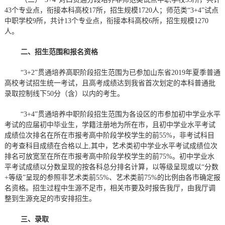
43个专业点，衔接本科高校17所，招生规模1720人；师范类“3+4”试点
中职学校9所，共计13个专业点，衔接本科高校6所，招生规模1270
人。
二、招生范围和报名资格
“3+2”贯通培养高职阶段招生范围为已参加山东省2019年夏季普通
高校考试招生统一考试，且高考成绩达到我省首次划定的本科普通批
录取控制线下50分（含）以内的考生。
“3+4”贯通培养中职阶段招生范围为各设区的市参加初中学业水平
考试的应届初中毕业生，学籍注册地为所在市，且初中学业水平考试
成绩位次排名在所在市报考高中阶段学校学生的前55%，非考试科目
的考查科目成绩在合格以上,其中，艺术类初中学业水平考试成绩位次
排名可放宽至在所在市报考高中阶段学校学生的前75%。初中学业水
平考试成绩以分数呈现的按各科总分排名计算，以等级呈现或以“分数
+等级”呈现的参照非艺术类前55%、艺术类前75%的比例由各市确定报
名资格。招生过程中生源不足市，相关市要及时报告我厅，由我厅调
整到生源充足的市安排招生。
三、录取