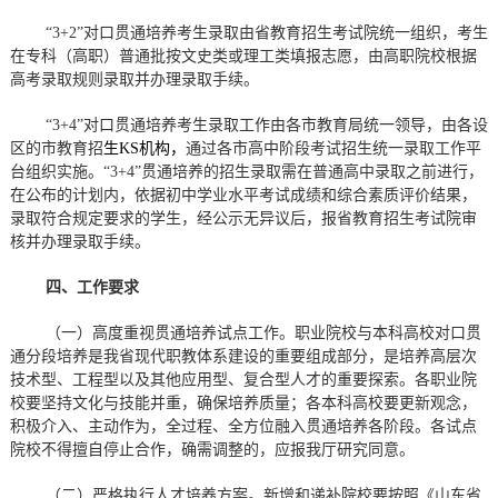
“3+2”对口贯通培养考生录取由省教育招生考试院统一组织，考生
在专科（高职）普通批按文史类或理工类填报志愿，由高职院校根据
高考录取规则录取并办理录取手续。
“3+4”对口贯通培养考生录取工作由各市教育局统一领导，由各设
区的市教育招
生KS机构，
通过各市高中阶段考试招生统一录取工作平
台组织实施。“3+4”贯通培养的招生录取需在普通高中录取之前进行，
在公布的计划内，依据初中学业水平考试成绩和综合素质评价结果，
录取符合规定要求的学生，经公示无异议后，报省教育招生考试院审
核并办理录取手续。
四、工作要求
（一）高度重视贯通培养试点工作。职业院校与本科高校对口贯
通分段培养是我省现代职教体系建设的重要组成部分，是培养高层次
技术型、工程型以及其他应用型、复合型人才的重要探索。各职业院
校要坚持文化与技能并重，确保培养质量；各本科高校要更新观念，
积极介入、主动作为，全过程、全方位融入贯通培养各阶段。各试点
院校不得擅自停止合作，确需调整的，应报我厅研究同意。
（二）严格执行人才培养方案。新增和递补院校要按照《山东省