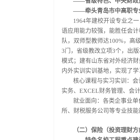
――省级特色、中央财政
――牵头青岛市中高职专
1964年建校开设专业
语应用能力较强，能胜任会计
队，双师型教师达
100%
，高
3门，省级教改立项3个，出
模式；建有山东省对外经济财
内外实训实训基地，实现了学
核心课程与实习实训：会
实务、
EXCEL财务管理、
就业面向：
各类企事业单
所、财税服务公司等专业技能
（二）保险（投资理财方