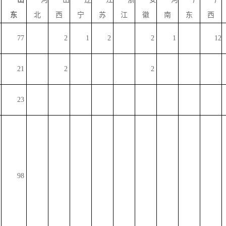
东
北
西
宁
苏
江
徽
南
东
西
77
2
1
2
2
1
12
21
2
2
23
98