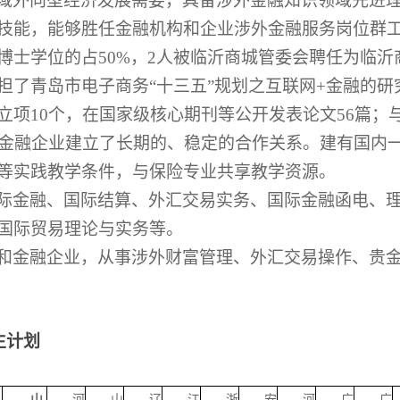
域外向型经济发展需要，具备涉外金融知识领域先进
技能，能够胜任金融机构和企业涉外金融服务岗位群
博士学位的占
50%
，
2
人被临沂商城管委会聘任为临沂
担了青岛市电子商务
“十三五”规划之互联网
+
金融的研
立项
10
个，在国家级核心期刊等公开发表论文
56
篇；
金融企业建立了长期的、稳定的合作关系。建有国内
等实践教学条件，与保险专业共享教学资源。
际金融、国际结算、外汇交易实务、国际金融函电、
国际贸易理论与实务等。
和金融企业，从事涉外财富管理、外汇交易操作、贵
生计划
山
河
山
辽
江
浙
安
河
广
广