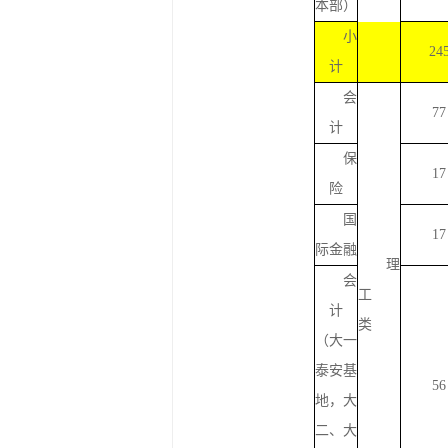
本部）
小
24
计
会
77
计
保
17
险
国
17
际金融
理
会
工
计
类
（大一
泰安基
56
地，大
二、大