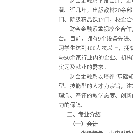
财会金融系下设会计、金
著。
近几
年，
出版教材
2
0
余
部
门、院级精品课17门，校企合
财会金融系重视校企合作
台。目前，拥有
9个设备先进
习学生达到400人次以上，拥
与50余家行业内的企业、机
实习及就业的需求。
财会金融系以培养
“基础
型、技能型的人才为宗旨，注
理念、严谨的教学态度、创新
力的保障。
二、专业介绍
（一）会计