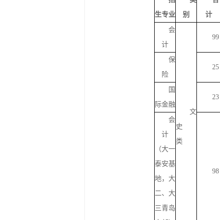
生专业
别
计
会
99
计
保
25
险
国
23
际金融
文
会
史
计
类
（大一
泰安基
98
地，大
二、大
三青岛