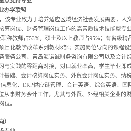
重点支持专业
业办学联盟
之一，该专业致力于培养适应区域经济社会发展需要，人
核算岗位、财务管理岗位工作的高素质技术技能型专
级职称教师占
53%，硕士及以上教师占95%；有省级
版项目化教学改革系列教材8部；实施岗位导向的课程
务服务公司、青岛海诺诚财务咨询有限公司以及会计综合
习与实践的零距离对接，对口就业率高，学生毕业即成
计基础、会计核算岗位实务、外贸会计岗位实务、纳
会计信息化、ERP供应链管理、会计英语、综合英语、
位
从事
财务
会计
工作，尤其与外贸、外经相关企业的
岗位
。
向）