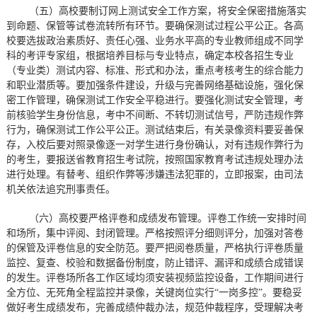
（五）高校要制订网上测试安全工作方案，将安全保密措施落实
到命题、保管等试卷流转所有环节。要确保测试过程公平公正。各高
校要选拔政治素质好、责任心强、业务水平高的专业教师组成不同学
科的考评专家组，根据培养目标与专业特点，确定本校各招生专业
（专业类）测试内容、标准、形式和办法，重点考核考生的综合能力
和职业潜质等。要加强条件建设，升级与完善网络基础设施，强化保
密工作管理，确保测试工作安全平稳进行。要强化测试安全管理，考
前核验学生身份信息，考中不间断、不转切测试信号，严防违规作弊
行为，确保测试工作公平公正。测试结束后，有关录像资料要妥善保
存，入校后要对照录像逐一对学生进行身份确认，对有违规作弊行为
的考生，要报送省教育招生考试院，按照国家教育考试违规处理办法
进行处理。有替考、组织作弊等涉嫌违法犯罪的，立即报案，由司法
机关依法追究刑事责任。
（六）高校要严格评卷和成绩发布管理。评卷工作统一安排时间
和场所，集中评阅、封闭管理。严格按照评分细则评分，加强对答卷
的保管及评卷信息的安全防范。要严把阅卷质量，严格执行评卷质量
监控、复查、校验和数据备份制度，防止错评、漏评和成绩合成错误
的发生。评卷场所各工作区域均须安装视频监控设备，工作期间进行
全方位、无死角全程监控并录像，关键岗位实行“一岗多控”。要稳妥
做好考生成绩发布，完善成绩仲裁办法，规范仲裁程序，受理解决考