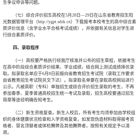
生争议申诉等问题。
（七）综合评价招生高校在5月28日—29日在山东省教育招生阳
光数据管理平台（http://ygpt.sdzk.cn）下载报考本校考生的高中综合素
质评价信息（含学业水平合格考试成绩），并依据有关信息对学生进
行综合素质评价。
四、录取程序
（一）高校要严格执行经我厅核准并公布的招生章程，依据考生
在高中阶段综合素质评价结果、学业成绩，结合网上测试成绩择优录
取。拟录取名单应于6月8日前报向省教育招生考试院（录取工作要求
由省教育招生考试院另文下达）。拟录取名单要在录取高校网站进行
公示。凡被高职（专科）单独招生或综合评价招生录取的考生，不再
参加春季、夏季普通高校招生统一考试及录取，招生高校要通过招生
简章等途径明确告知考生。
（二）新生资格复查。新生入校后，所有考生均须参加由学校组
织的身体健康状况检查和入学资格复查，如发现伪造材料取得报考资
格者、冒名顶替者或体检舞弊及其他舞弊者，按照有关规定予以清
退。