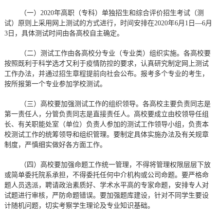
（一）2020年高职（专科）单独招生和综合评价招生考试（测
试）原则上采用网上测试的方式进行，时间安排在2020年6月1日—6月
3日，具体测试时间由各高校自主确定。
（二）测试工作由各高校分专业（专业类）组织实施。各高校要
按照既利于科学选才又利于疫情防控的要求，认真研究制定网上测试
工作办法，并通过招生章程提前向社会公布。报考多个专业的考生，
按所报第一个专业参加学校测试。
（三）高校要加强测试工作的组织领导。各高校主要负责同志是
第一责任人，分管负责同志是直接责任人。高校要成立由校领导任组
长、有关职能处室（单位）负责人参加的测试工作领导小组，负责本
校测试工作的统筹领导和组织管理。要制定具体实施办法及有关规章
制度，严慎细实做好各方面工作。
（四）高校要加强命题工作统一管理，不得将管理权限层层下放
或简单委托院系承担，不得委托任何中介机构或公司命题。要严格命
题人员选派，聘请政治素质好、学术水平高的专家命题，安排专人对
试题进行审核，严防命题错误。要加强题库建设，针对不同学生要设
计随机问题，切实考察学生理论及专业知识基础。