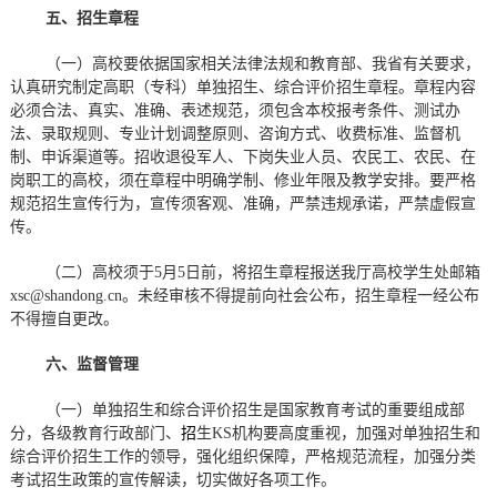
五、招生章程
（一）高校要依据国家相关法律法规和教育部、我省有关要求，
认真研究制定高职（专科）单独招生、综合评价招生章程。章程内容
必须合法、真实、准确、表述规范，须包含本校报考条件、测试办
法、录取规则、专业计划调整原则、咨询方式、收费标准、监督机
制、申诉渠道等。招收退役军人、下岗失业人员、农民工、农民、在
岗职工的高校，须在章程中明确学制、修业年限及教学安排。要严格
规范招生宣传行为，宣传须客观、准确，严禁违规承诺，严禁虚假宣
传。
（二）高校须于5月5日前，将招生章程报送我厅高校学生处邮箱
xsc@shandong.cn。未经审核不得提前向社会公布，招生章程一经公布
不得擅自更改。
六、监督管理
（一）单独招生和综合评价招生是国家教育考试的重要组成部
分，各级教育行政部门、
招
生KS机构
要
高度重视，加强对单独招生和
综合评价招生工作的领导，强化组织保障，严格规范流程，加强分类
考试招生政策的宣传解读，切实做好各项工作。