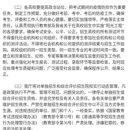
（二）各高校要提高政治站位，把考试期间的疫情防控作为重要
任务，制定工作预案，充分做好考前、考中、考后的防疫工作，确保
考生、评委和工作人员的身心健康。要切实加强领导，严格落实主体
责任，认真贯彻执行教育部及我省关于在高校招生中实施“阳光工程”
的各项要求，确保考试安全、公平、公正。招生高校的所有测试环节
不得委托社会机构和公司组织，不得要求考生参加社会机构和公司组
织的测评活动，不得将社会机构和公司提供的测评结果与招生工作挂
钩。高校组织的同一招生类型、同一招生专业的考试时间须一致。要
建立和完善招生、纪检、专家等集体决策和相互监督的招生工作机
制，重点强化对考生报名、测试过程、录取环节等监督检查，及时回
应处理考生质疑和问题，广泛接受社会监督，确保程序公开、结果公
正。
（三）我厅将对单独招生和综合评价招生院校实行动态管理，凡
是政策执行不严格、管理不规范、问题突出的，一律停止单独招生或
综合评价招生资格，并追究学校及有关人员责任。各有关单位要严肃
维护招生秩序，严禁在单独招生和综合评价招生中以不正当方式争抢
生源。对违规违纪的单位、部门和个人，一经查实，依据《国家教育
考试违规处理办法》（教育部令第33号）和《普通高等学校招生违规
行为处理暂行办法》（教育部令第36号）严肃处理。涉嫌犯罪的，移
送司法机关处理。