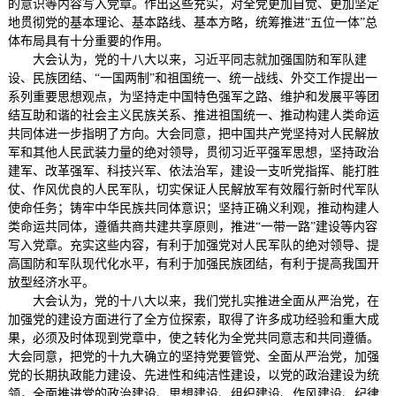
的意识等内容写入党章。作出这些充实，对全党更加自觉、更加坚定
地贯彻党的基本理论、基本路线、基本方略，统筹推进“五位一体”总
体布局具有十分重要的作用。
大会认为，党的十八大以来，习近平同志就加强国防和军队建
设、民族团结、“一国两制”和祖国统一、统一战线、外交工作提出一
系列重要思想观点，为坚持走中国特色强军之路、维护和发展平等团
结互助和谐的社会主义民族关系、推进祖国统一、推动构建人类命运
共同体进一步指明了方向。大会同意，把中国共产党坚持对人民解放
军和其他人民武装力量的绝对领导，贯彻习近平强军思想，坚持政治
建军、改革强军、科技兴军、依法治军，建设一支听党指挥、能打胜
仗、作风优良的人民军队，切实保证人民解放军有效履行新时代军队
使命任务；铸牢中华民族共同体意识；坚持正确义利观，推动构建人
类命运共同体，遵循共商共建共享原则，推进“一带一路”建设等内容
写入党章。充实这些内容，有利于加强党对人民军队的绝对领导、提
高国防和军队现代化水平，有利于加强民族团结，有利于提高我国开
放型经济水平。
大会认为，党的十八大以来，我们党扎实推进全面从严治党，在
加强党的建设方面进行了全方位探索，取得了许多成功经验和重大成
果，必须及时体现到党章中，使之转化为全党共同意志和共同遵循。
大会同意，把党的十九大确立的坚持党要管党、全面从严治党，加强
党的长期执政能力建设、先进性和纯洁性建设，以党的政治建设为统
领，全面推进党的政治建设、思想建设、组织建设、作风建设、纪律