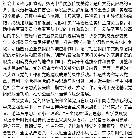
社会主义核心价值观，弘扬中华民族传统美德，是广大党员应尽的义
务；把政治标准放在首位，是发展党员必须坚持的重要原则；实现巡
视全覆盖，开展中央单位巡视、市县巡察，是巡视工作实践经验的总
结，必须加以坚持和发展；明确中央军事委员会实行主席负责制，明
确中央军事委员会负责军队中党的工作和政治工作，反映了军队改革
后的中央军委履行管党治党责任的现实需要；调整党的总支部委员
会、支部委员会每届任期期限，推进“两学一做”学习教育常态化制度
化，明确国有企业党组织的地位和作用，增写社会组织中党的基层组
织的功能定位和职责任务，明确各级党和国家机关中党的基层组织的
职责，明确党支部的地位和作用，充实干部选拔条件和要求，调整和
充实党的纪律、党的纪律检查机关部分的相关内容，等等，是党的十
八大以来党的工作和党的建设成果的集中反映。把这些内容写入党
章，有利于全党把握党的指导思想与时俱进，用习近平新时代中国特
色社会主义思想武装头脑、指导实践、推动工作，有利于强化基层党
组织政治功能，推动全面从严治党向纵深发展。
大会要求，党的各级组织和全体党员在以习近平同志为核心的党
中央坚强领导下，高举中国特色社会主义伟大旗帜，以马克思列宁主
义、毛泽东思想、邓小平理论、“三个代表”重要思想、科学发展观、
习近平新时代中国特色社会主义思想为指导，更加自觉地学习党章、
遵守党章、贯彻党章、维护党章，坚持和加强党的全面领导，坚持党
要管党、全面从严治党，为决胜全面建成小康社会、夺取新时代中国