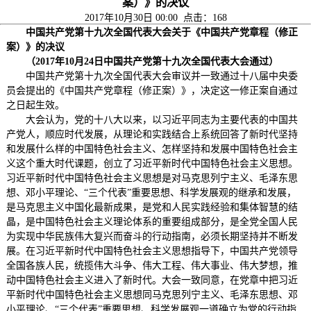
案）》的决议
2017年10月30日 00:00 点击：
168
中国共产党第十九次全国代表大会关于《中国共产党章程（修正
案）》的决议
（2017年10月24日中国共产党第十九次全国代表大会通过）
中国共产党第十九次全国代表大会审议并一致通过十八届中央委
员会提出的《中国共产党章程（修正案）》，决定这一修正案自通过
之日起生效。
大会认为，党的十八大以来，以习近平同志为主要代表的中国共
产党人，顺应时代发展，从理论和实践结合上系统回答了新时代坚持
和发展什么样的中国特色社会主义、怎样坚持和发展中国特色社会主
义这个重大时代课题，创立了习近平新时代中国特色社会主义思想。
习近平新时代中国特色社会主义思想是对马克思列宁主义、毛泽东思
想、邓小平理论、“三个代表”重要思想、科学发展观的继承和发展，
是马克思主义中国化最新成果，是党和人民实践经验和集体智慧的结
晶，是中国特色社会主义理论体系的重要组成部分，是全党全国人民
为实现中华民族伟大复兴而奋斗的行动指南，必须长期坚持并不断发
展。在习近平新时代中国特色社会主义思想指导下，中国共产党领导
全国各族人民，统揽伟大斗争、伟大工程、伟大事业、伟大梦想，推
动中国特色社会主义进入了新时代。大会一致同意，在党章中把习近
平新时代中国特色社会主义思想同马克思列宁主义、毛泽东思想、邓
小平理论、“三个代表”重要思想、科学发展观一道确立为党的行动指