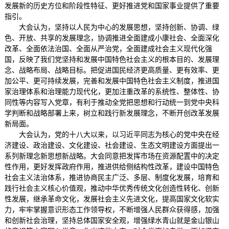
发展新的历史方位和阶段性特征、更好推进党和国家事业提供了重要
指引。
大会认为，坚持以人民为中心的发展思想，坚持创新、协调、绿
色、开放、共享的发展理念，协调推进全面建成小康社会、全面深化
改革、全面依法治国、全面从严治党，全面建成社会主义现代化强
国，反映了我们党坚持和发展中国特色社会主义的根本目的、发展理
念、战略布局、战略目标。把促进国民经济更高质量、更有效率、更
加公平、更可持续发展，完善和发展中国特色社会主义制度，推进国
家治理体系和治理能力现代化，更加注重改革的系统性、整体性、协
同性等内容写入党章，有利于推动全党把思想和行动统一到党中央科
学判断和战略部署上来，树立和践行新发展理念，不断开创改革发展
新局面。
大会认为，党的十八大以来，以习近平同志为核心的党中央在经
济建设、政治建设、文化建设、社会建设、生态文明建设方面提出一
系列新理念新思想新战略。大会同意把发挥市场在资源配置中的决定
性作用，更好发挥政府作用，推进供给侧结构性改革，建设中国特色
社会主义法治体系，推进协商民主广泛、多层、制度化发展，培育和
践行社会主义核心价值观，推动中华优秀传统文化创造性转化、创新
性发展，继承革命文化，发展社会主义先进文化，提高国家文化软实
力，牢牢掌握意识形态工作领导权，不断增强人民群众获得感，加强
和创新社会治理，坚持总体国家安全观，增强绿水青山就是金山银山