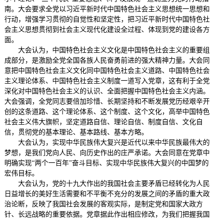
南。大会要求全党以习近平新时代中国特色社会主义思想统一思想和
行动，增强学习贯彻的自觉性和坚定性，把习近平新时代中国特色社
会主义思想贯彻到社会主义现代化建设全过程、体现到党的建设各方
面。
大会认为，中国特色社会主义文化是中国特色社会主义的重要组
成部分，是激励全党全国各族人民奋勇前进的强大精神力量。大会同
意把中国特色社会主义文化同中国特色社会主义道路、中国特色社会
主义理论体系、中国特色社会主义制度一道写入党章，这有利于全党
深化对中国特色社会主义的认识、全面把握中国特色社会主义内涵。
大会强调，全党同志要倍加珍惜、长期坚持和不断发展党历经艰辛开
创的这条道路、这个理论体系、这个制度、这个文化，高举中国特色
社会主义伟大旗帜，坚定道路自信、理论自信、制度自信、文化自
信，贯彻党的基本理论、基本路线、基本方略。
大会认为，实现中华民族伟大复兴是近代以来中华民族最伟大的
梦想，是我们党向人民、向历史作出的庄严承诺。大会同意在党章中
明确实现“两个一百年”奋斗目标、实现中华民族伟大复兴的中国梦的
宏伟目标。
大会认为，党的十九大作出的我国社会主要矛盾已经转化为人民
日益增长的美好生活需要和不平衡不充分的发展之间的矛盾的重大政
治论断，反映了我国社会发展的客观实际，是制定党和国家大政方
针、长远战略的重要依据。党章据此作出相应修改，为我们把握我国