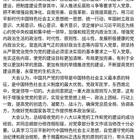
建设，把制度建设贯穿其中，深入推进反腐败斗争等要求写入党章，
把不断增强自我净化、自我完善、自我革新、自我提高能力，用习近
平新时代中国特色社会主义思想统一思想、统一行动，牢固树立政治
意识、大局意识、核心意识、看齐意识，坚定维护以习近平同志为核
心的党中央权威和集中统一领导，加强和规范党内政治生活，增强党
内政治生活的政治性、时代性、原则性、战斗性，发展积极健康的党
内政治文化，营造风清气正的良好政治生态等内容写入党章，把坚持
从严管党治党作为党的建设必须坚决实现的基本要求之一写入党章。
充实这些内容，使党的建设目标更加清晰、布局更加完善，有利于全
党以更加科学的思路、更加有效的举措推进党的建设，不断提高党的
建设质量，永葆党的生机活力。
大会认为，中国共产党的领导是中国特色社会主义最本质的特
征，是中国特色社会主义制度的最大优势。党政军民学，东西南北
中，党是领导一切的。大会同意把这一重大政治原则写入党章，这有
利于增强全党党的意识，实现全党思想上统一、政治上团结、行动上
一致，提高党的创造力、凝聚力、战斗力，确保党总揽全局、协调各
方，为做好党和国家各项工作提供根本政治保证。
大会认为，总结吸收党的十八大以来党的工作和党的建设的成功
经验，并同总纲部分修改相衔接，对党章部分条文作适当修改十分必
要。认真学习习近平新时代中国特色社会主义思想，自觉遵守党的政
治纪律和政治规矩，勇于揭露和纠正违反党的原则的言行，带头实践